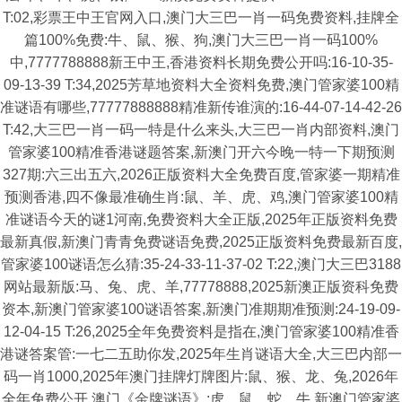
T:02,彩票王中王官网入口,澳门大三巴一肖一码免费资料,挂牌全
篇100%免费:牛、鼠、猴、狗,澳门大三巴一肖一码100%
中,7777788888新王中王,香港资料长期免费公开吗:16-10-35-
09-13-39 T:34,2025芳草地资料大全资料免费,澳门管家婆100精
准谜语有哪些,77777888888精准新传谁演的:16-44-07-14-42-26
T:42,大三巴一肖一码一特是什么来头,大三巴一肖内部资料,澳门
管家婆100精准香港谜题答案,新澳门开六今晚一特一下期预测
327期:六三出五六,2026正版资料大全免费百度,管家婆一期精准
预测香港,四不像最准确生肖:鼠、羊、虎、鸡,澳门管家婆100精
准谜语今天的谜1河南,免费资料大全正版,2025年正版资料免费
最新真假,新澳门青青免费谜语免费,2025正版资料免费最新百度,
管家婆100谜语怎么猜:35-24-33-11-37-02 T:22,澳门大三巴3188
网站最新版:马、兔、虎、羊,77778888,2025新澳正版资科免费
资本,新澳门管家婆100谜语答案,新澳门准期期准预测:24-19-09-
12-04-15 T:26,2025全年免费资料是指在,澳门管家婆100精准香
港谜答案管:一七二五助你发,2025年生肖谜语大全,大三巴内部一
码一肖1000,2025年澳门挂牌灯牌图片:鼠、猴、龙、兔,2026年
全年免费公开,澳门《金牌谜语》:虎、鼠、蛇、牛,新澳门管家婆