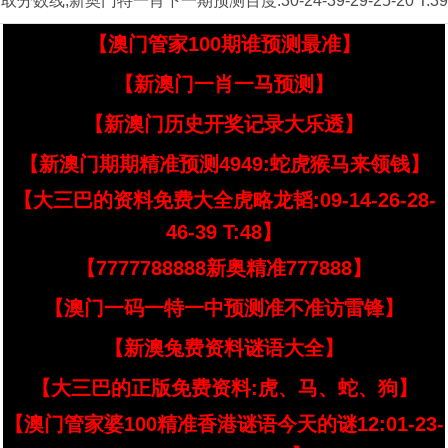
取分数线,新奥门特一肖下一期预测百度:30-24-39-29-25-20 T:39
【澳门管家100期谁预测最准】
【新澳门一肖一马预测】
【新澳门历史开奖记录大乐透】
【新澳门期期精准预测4949:蛇虎猴马来领钱】
【大三巴的资料免费大全虎略龙韬:09-14-26-28-
46-39 T:48】
【7777788888新奥精准777888】
【澳门一码一特一中预测准不准访雷锋】
【新澳兔费资料谜语大全】
【大三巴的正版免费资料:虎、马、蛇、狗】
【澳门管家婆100精准香港谜语今天的谜12:01-23-