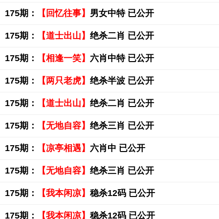
175期：
【回忆往事】
男女中特 已公开
175期：
【道士出山】
绝杀二肖 已公开
175期：
【相逢一笑】
六肖中特 已公开
175期：
【两只老虎】
绝杀半波 已公开
175期：
【道士出山】
绝杀二肖 已公开
175期：
【无地自容】
绝杀三肖 已公开
175期：
【凉亭相遇】
六肖中 已公开
175期：
【无地自容】
绝杀三肖 已公开
175期：
【我本闲凉】
稳杀12码 已公开
175期：
【我本闲凉】
稳杀12码 已公开