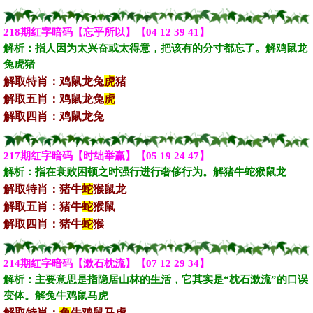
218期红字暗码【忘乎所以】【04 12 39 41】
解析：‌‌指人因为太兴奋或太得意，把该有的分寸都忘了。解鸡鼠龙
兔虎猪‌‌‌‌‌‌‌
解取特肖：鸡鼠龙兔
虎
猪
解取五肖：鸡鼠龙兔
虎
解取四肖：鸡鼠龙兔
217期红字暗码【时绌举赢】【05 19 24 47】
解析：‌‌指在衰败困顿之时强行进行奢侈行为。解猪牛蛇猴鼠龙‌‌‌‌‌‌‌
解取特肖：猪牛
蛇
猴鼠龙
解取五肖：猪牛
蛇
猴鼠
解取四肖：猪牛
蛇
猴
214期红字暗码【漱石枕流】【07 12 29 34】
解析：‌‌主要意思是‌指隐居山林的生活‌，它其实是“枕石漱流”的口误
变体。解兔牛鸡鼠马虎‌‌‌‌‌‌‌
解取特肖：
兔
牛鸡鼠马虎