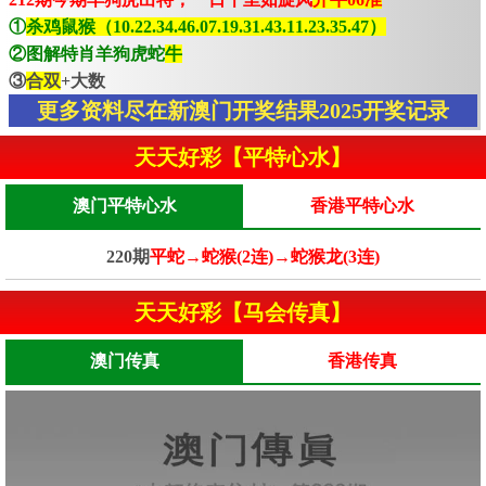
①
杀鸡鼠猴（10.22.34.46.07.19.31.43.11.23.35.47）
②图解特肖羊狗虎蛇
牛
③
合双
+大数
更多资料尽在新澳门开奖结果2025开奖记录
天天好彩【平特心水】
澳门平特心水
香港平特心水
220期
平蛇→蛇猴(2连)→蛇猴龙(3连)
天天好彩【马会传真】
澳门传真
香港传真