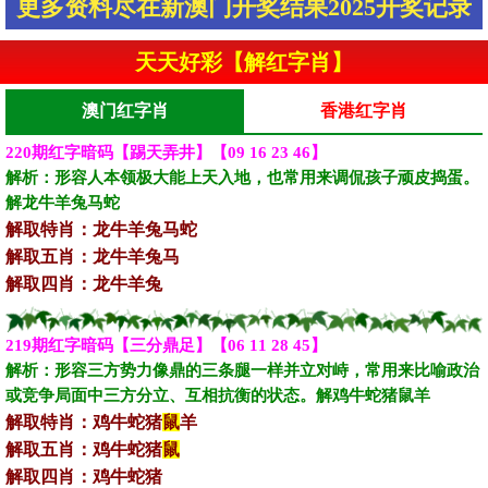
更多资料尽在新澳门开奖结果2025开奖记录
天天好彩【解红字肖】
澳门红字肖
香港红字肖
220期红字暗码【踢天弄井】【09 16 23 46】
解析：‌‌形容人本领极大能上天入地，也常用来调侃孩子顽皮捣蛋。
解龙牛羊兔马蛇‌‌‌‌‌‌‌
解取特肖：龙牛羊兔马蛇
解取五肖：龙牛羊兔马
解取四肖：龙牛羊兔
219期红字暗码【三分鼎足】【06 11 28 45】
解析：‌‌形容三方势力像鼎的三条腿一样并立对峙，常用来比喻政治
或竞争局面中三方分立、互相抗衡的状态。解鸡牛蛇猪鼠羊‌‌‌‌‌‌‌
解取特肖：鸡牛蛇猪
鼠
羊
解取五肖：鸡牛蛇猪
鼠
解取四肖：鸡牛蛇猪