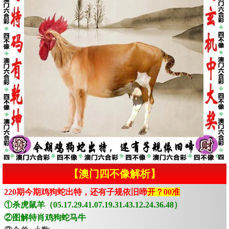
【澳门四不像解析】
220期今期鸡狗蛇出特，还有子规依旧啼
开？00准
①杀虎鼠羊（05.17.29.41.07.19.31.43.12.24.36.48）
②图解特肖鸡狗蛇马牛