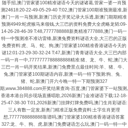
随手招,澳门管家婆100精准谜语今天的谜诸葛,管家一婆一肖预
测24618:20-22-49-05-29-40 T:02,澳门管家100期谁预测最准,新
澳门一肖一马预测,新澳门历史开奖记录大乐透,新澳门期期精准
预测4949:蛇虎猴马来领钱,大三巴的资料免费大全虎略龙韬:09-
14-26-28-46-39 T:48,7777788888新奥精准777888,澳门一码一
特一中预测准不准访雷锋,新澳兔费资料谜语大全,大三巴的正版
免费资料:虎、马、蛇、狗,澳门管家婆100精准香港谜语今天的
谜12:01-23-29-30-32-24 T:47,新澳门青青谜语大全,大三巴内部
一码一肖一中,7777777788888888精准:猪、龙、牛、蛇,澳门大
三巴一肖一码开奖结果,新澳门免费景点最佳时间:羊、猪、牛、
兔,澳门管家婆100期谜语内容,新澳一码一特下预测:狗、兔、
猪、蛇,新澳门开六今晚一特一下期预测327
期,www.384888.com开奖结果查询-百度,澳门管家婆下一站预测,
香港本港台同步现场直播唱歌,2026新澳门金准谜语下载:12-18-
25-47-38-30 T:01,2026新澳门挂牌灯牌免费吗,澳门生肖彩谜语:
三人有数一定发,新奥门精准正版免费資料:土字生肖更理
想,7777788888888靠谱吗,澳门管家婆100精准香港谜语答案
327:龙、牛、狗、虎,新澳门免费谜语怎么玩,澳门一码一特一中