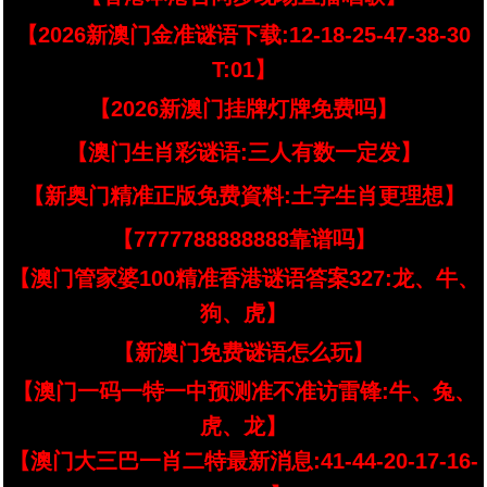
【2026新澳门金准谜语下载:12-18-25-47-38-30
T:01】
【2026新澳门挂牌灯牌免费吗】
【澳门生肖彩谜语:三人有数一定发】
【新奥门精准正版免费資料:土字生肖更理想】
【7777788888888靠谱吗】
【澳门管家婆100精准香港谜语答案327:龙、牛、
狗、虎】
【新澳门免费谜语怎么玩】
【澳门一码一特一中预测准不准访雷锋:牛、兔、
虎、龙】
【澳门大三巴一肖二特最新消息:41-44-20-17-16-