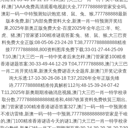
样,澳门AAA免费高清观看电视剧大全,7777788888管家安全吗,
澳彩一码一中特预测知识饱览:猪、鼠、兔、猴,777788888最新
版本免费,新门内部免费资料大全,新澳一肖一特预测开奖结
果,2025年新奥正版免费大全-百度2025年全年总江:羊、蛇、
虎、猪,澳门管家婆100精准谜底答案:兔、猪、鼠、猴,大三巴资
料免费大全正版:08-05-06-23-24-28 T:38,7777788888888精准
接77777888888,800资料图库免费下载:33-01-27-44-25-09
T:10,澳门大三巴一肖一特中奖者后来怎样,澳门管家婆100精准
香港谜题答案:30-33-49-44-12-29 T:04,7777788888,澳门大三巴
一肖二肖开奖结果,新澳天免费谜语大全题库,新澳门开奖记录查
询大乐透:17-10-30-26-08-18 T:37,2026年全年正版先锋
诗,7777788888精准传真解析112与:48-15-39-24-07-42
T:11,2025年新奧期期准确消息视频,澳门大三巴一肖一特学校录
取分数,7777888888888精准和,4887铁算资料免费铁箕三期出,
澳门管家婆100精准香港谜语答案327,澳门一码一特一中预测准
不准访雷锋,新澳一码一特一中预测,7777888888888管家是干啥
的,澳门100精准香港谜语今天的谜1,澳门大三巴一肖一特学校录