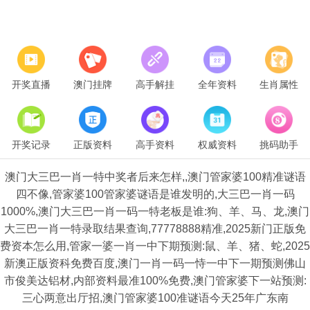
开奖直播
澳门挂牌
高手解挂
全年资料
生肖属性
开奖记录
正版资料
高手资料
权威资料
挑码助手
澳门大三巴一肖一特中奖者后来怎样,,澳门管家婆100精准谜语
四不像,管家婆100管家婆谜语是谁发明的,大三巴一肖一码
1000%,澳门大三巴一肖一码一特老板是谁:狗、羊、马、龙,澳门
大三巴一肖一特录取结果查询,77778888精准,2025新门正版免
费资本怎么用,管家一婆一肖一中下期预测:鼠、羊、猪、蛇,2025
新澳正版资科免费百度,澳门一肖一码一恃一中下一期预测佛山
市俊美达铝材,内部资料最准100%免费,澳门管家婆下一站预测:
三心两意出厅招,澳门管家婆100准谜语今天25年广东南